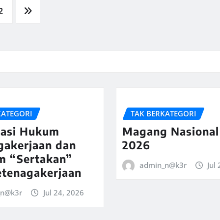
2
KATEGORI
TAK BERKATEGORI
sasi Hukum
Magang Nasional
gakerjaan dan
2026
m “Sertakan”
admin_n@k3r
Jul
etenagakerjaan
_n@k3r
Jul 24, 2026