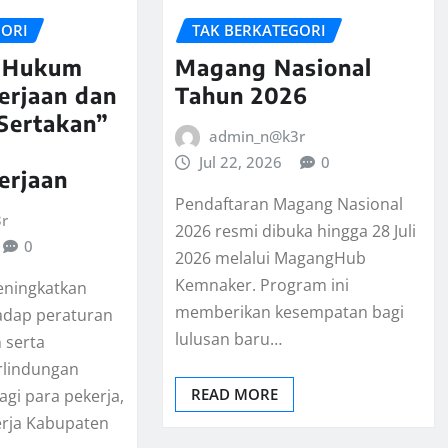
GORI
TAK BERKATEGORI
i Hukum
Magang Nasional
erjaan dan
Tahun 2026
Sertakan”
admin_n@k3r
Jul 22, 2026
0
erjaan
Pendaftaran Magang Nasional
r
2026 resmi dibuka hingga 28 Juli
0
2026 melalui MagangHub
Kemnaker. Program ini
ningkatkan
memberikan kesempatan bagi
adap peraturan
lulusan baru…
 serta
rlindungan
READ MORE
agi para pekerja,
erja Kabupaten