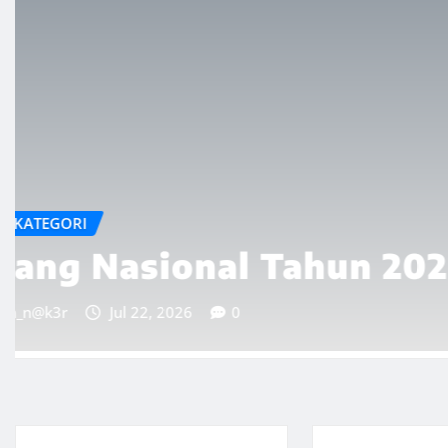
TAK BERKATEGORI
TOLAK SEMUA BENT
KORUPSI
admin_n@k3r
Jul 17, 2026
0