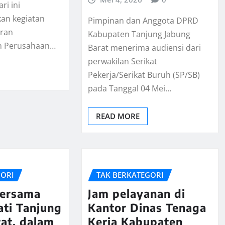
ri ini
an kegiatan
Pimpinan dan Anggota DPRD
oran
Kabupaten Tanjung Jabung
n Perusahaan…
Barat menerima audiensi dari
perwakilan Serikat
Pekerja/Serikat Buruh (SP/SB)
pada Tanggal 04 Mei…
READ MORE
GORI
TAK BERKATEGORI
Bersama
Jam pelayanan di
ati Tanjung
Kantor Dinas Tenaga
at, dalam
Kerja Kabupaten