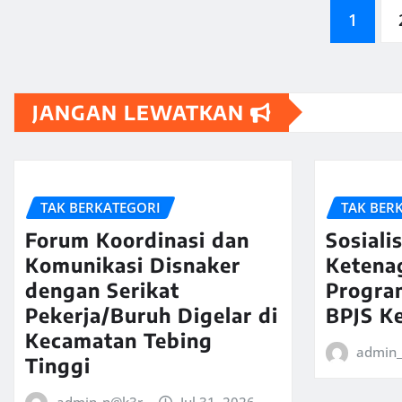
Paginasi
1
pos
JANGAN LEWATKAN
TAK BERKATEGORI
TAK BER
Forum Koordinasi dan
Sosiali
Komunikasi Disnaker
Ketena
dengan Serikat
Progra
Pekerja/Buruh Digelar di
BPJS K
Kecamatan Tebing
admin
Tinggi