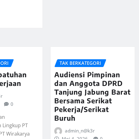
GORI
TAK BERKATEGORI
epatuhan
Audiensi Pimpinan
erjaan
dan Anggota DPRD
Tanjung Jabung Barat
r
Bersama Serikat
0
Pekerja/Serikat
Buruh
an
n Lingkup PT
admin_n@k3r
 PT Wirakarya
Mei 4, 2026
0