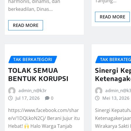
Tanjung…
harmonis, dinamis, dan
berkeadilan, Dinas…
READ MORE
READ MORE
TAK BERKATEGORI
TAK BERKATE
TOLAK SEMUA
Sinergi K
BENTUK KORUPSI
Ketenagak
admin_n@k3r
admin_n@k3
Jul 17, 2026
0
Mei 13, 2026
https://www.facebook.com/shar
Sinergi Kepatuh
e/v/1DQLkoN2Cj/ Berani Jujur itu
Ketenagakerjaa
Hebat!
Halo Warga Tanjab
Wirakarya Sakti