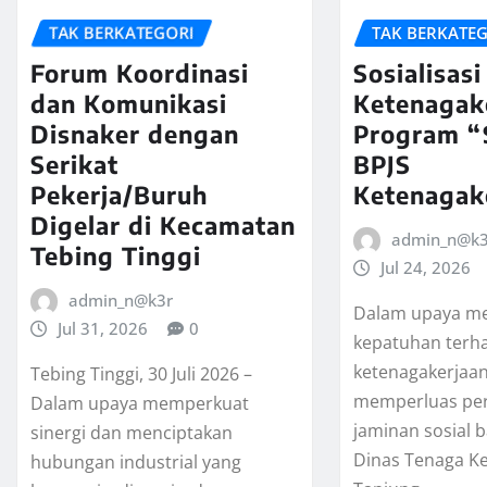
TAK BERKATEGORI
TAK BERKATE
Forum Koordinasi
Sosialisas
dan Komunikasi
Ketenagak
Disnaker dengan
Program “
Serikat
BPJS
Pekerja/Buruh
Ketenagak
Digelar di Kecamatan
admin_n@k3
Tebing Tinggi
Jul 24, 2026
admin_n@k3r
Dalam upaya me
Jul 31, 2026
0
kepatuhan terh
ketenagakerjaan
Tebing Tinggi, 30 Juli 2026 –
memperluas pe
Dalam upaya memperkuat
jaminan sosial b
sinergi dan menciptakan
Dinas Tenaga K
hubungan industrial yang