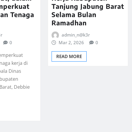
mperkuat
Tanjung Jabung Barat
gan Tenaga
Selama Bulan
Ramadhan
r
admin_n@k3r
0
Mar 2, 2026
0
emperkuat
READ MORE
naga kerja di
pala Dinas
abupaten
Barat, Debbie